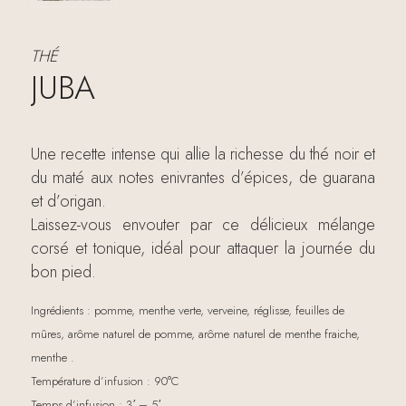
THÉ
JUBA
Une recette intense qui allie la richesse du thé noir et
du maté aux notes enivrantes d’épices, de guarana
et d’origan.
Laissez-vous envouter par ce délicieux mélange
corsé et tonique, idéal pour attaquer la journée du
bon pied.
Ingrédients : pomme, menthe verte, verveine, réglisse, feuilles de
mûres, arôme naturel de pomme, arôme naturel de menthe fraiche,
menthe .
Température d’infusion : 90°C
Temps d’infusion : 3′ – 5′