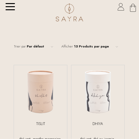

Trier par
Par défaut
Afficher
15 Produits par page
TISLIT
DHIYA
thé vert, menthe marocaine,
thé vert, thé au jasmin,